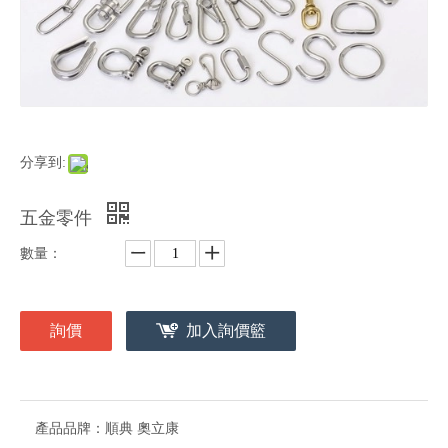
分享到:
五金零件
數量：
詢價
加入詢價籃
產品品牌：
順典 奧立康