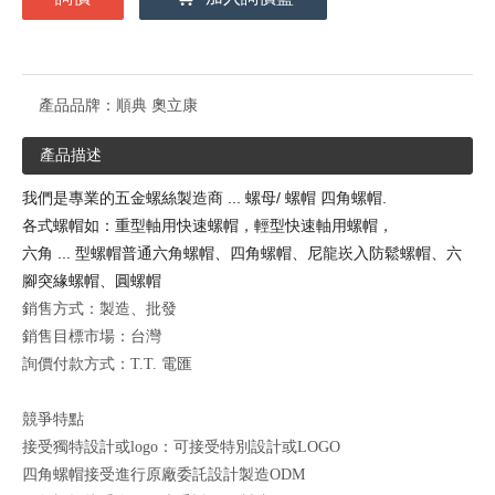
產品品牌：
順典 奧立康
產品描述
我們是專業的五金螺絲製造商
...
螺母
/
螺帽
四角螺帽.
各式
螺帽
如：重型軸用快速
螺帽
，輕型快速軸用
螺帽
，
六角 ... 型
螺帽
普通六角
螺帽
、
四角螺帽
、尼龍崁入防鬆
螺帽
、六
腳突緣
螺帽
、圓
螺帽
銷售方式：製造、批發
銷售目標市場：台灣
詢價付款方式：T.T. 電匯
競爭特點
接受獨特設計或logo：可接受特別設計或LOGO
四角螺帽接受進行原廠委託設計製造ODM