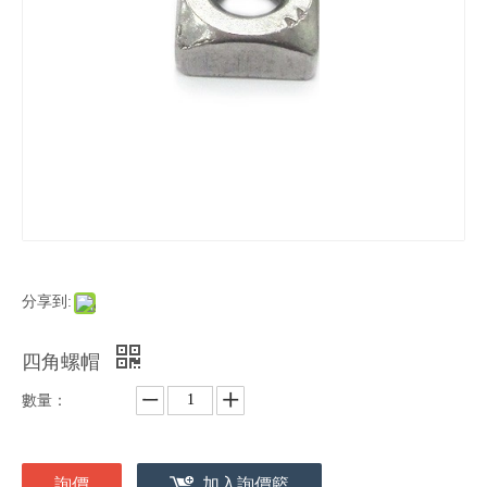
分享到:
四角螺帽
數量：
詢價
加入詢價籃